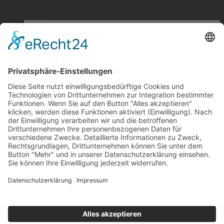
FIRMENPROFIL
JOBS
ESD
NORMEN
SCHUTZZONEN
ZERTIFIKATE
FACHBERICHTE
SCHULUNGEN
ESD FORUM e.V.