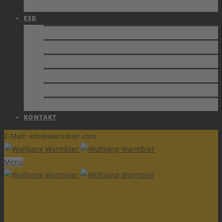
JOBS
ESD
NORMEN
SCHUTZZONEN
ZERTIFIKATE
FACHBERICHTE
SCHULUNGEN
ESD FORUM e.V.
KONTAKT
E-Mail: info@warmbier.com
Menu