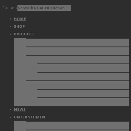
Suchen
HOME
SHOP
PRODUKTE
PRODUKTE
KATALOG
VIDEOS
AKTUELLES
ARCHIV
DIENSTLEISTUNG
ESD-UNTERSTÜTZUNG
KALIBRIERUNG VON MESSGERÄTEN
NEWS
UNTERNEHMEN
FIRMENPROFIL