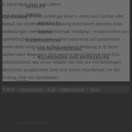
9. Dezember 2025
wzb-admin
KATALOG
VIDEOS
ESD-Kleidung
enthält leitfähige Fasern, meist aus Carbon oder
AKTUELLES
Metall, die elektrostatische Ladung kontrolliert ableiten, bzw.
Aufladungen verhindern. Normale Kleidung – insbesondere aus
ARCHIV
synthetischen Materialien – sind isolierend und generieren
DIENSTLEISTUNG
hohe elektrostatische Aufladung durch Reibung (z. B. beim
ESD-UNTERSTÜTZUNG
Gehen oder Bewegen). Eine weitere Besonderheit sind ESD-
KALIBRIERUNG VON MESSGERÄTEN
Arbeitsmäntel, wie unser Modell AM-160, die mit leitfähigen
Bündchen ausgestattet sind und einem Druckknopf, für die
Erdung über ein Spiralkabel.
NEWS
©2026 |
Impressum
|
AGB
|
Datenschutz
|
FAQs
UNTERNEHMEN