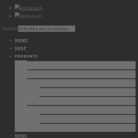
Englisch
Deutsch
Suchen
HOME
SHOP
PRODUKTE
PRODUKTE
KATALOG
VIDEOS
AKTUELLES
ARCHIV
DIENSTLEISTUNG
ESD-UNTERSTÜTZUNG
KALIBRIERUNG VON MESSGERÄTEN
NEWS