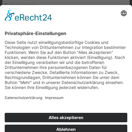
Bodensysteme
Arbeitsplatzsysteme
Personenerdungssysteme
Arbeitskleidung
Tischbeläge
Verpackungsmaterialien
Lager-/Transportsysteme
Schaumstoffe
©2026 |
Impressum
|
AGB
|
Datenschutz
|
FAQs