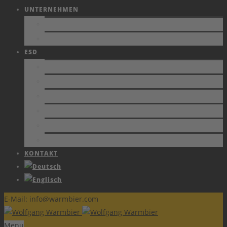
UNTERNEHMEN
FIRMENPROFIL
JOBS
ESD
NORMEN
SCHUTZZONEN
ZERTIFIKATE
FACHBERICHTE
SCHULUNGEN
ESD FORUM e.V.
KONTAKT
E-Mail: info@warmbier.com
Menu