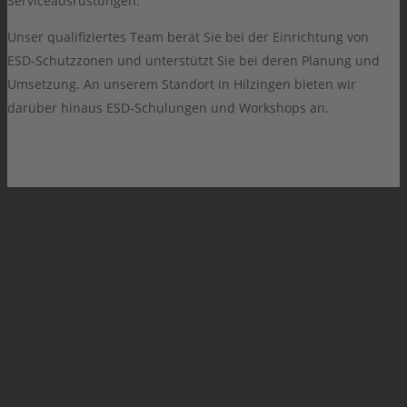
Serviceausrüstungen.
Unser qualifiziertes Team berät Sie bei der Einrichtung von
ESD-Schutzzonen und unterstützt Sie bei deren Planung und
Umsetzung. An unserem Standort in Hilzingen bieten wir
darüber hinaus ESD-Schulungen und Workshops an.