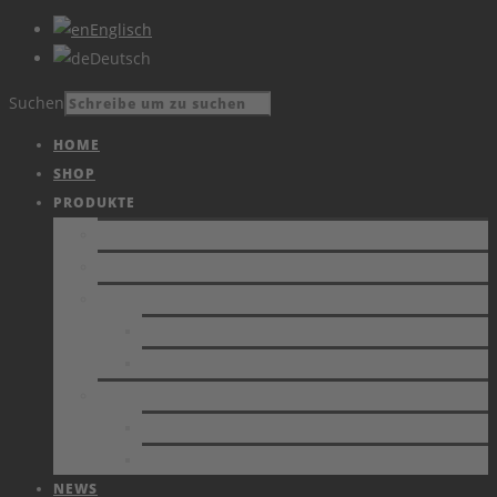
Englisch
Deutsch
Suchen
HOME
SHOP
PRODUKTE
PRODUKTE
KATALOG
VIDEOS
AKTUELLES
ARCHIV
DIENSTLEISTUNG
ESD-UNTERSTÜTZUNG
KALIBRIERUNG VON MESSGERÄTEN
NEWS