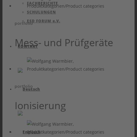
FACHBERICHTE
SCHULUNGEN
ESD FORUM e.V.
portfolio
Mess- und Prüfgeräte
KONTAKT
portfolio
Ionisierung