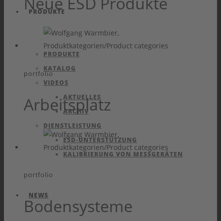
Neue ESD Produkte
PRODUKTE
PRODUKTE
KATALOG
portfolio
VIDEOS
AKTUELLES
Arbeitsplatz
ARCHIV
DIENSTLEISTUNG
ESD-UNTERSTÜTZUNG
KALIBRIERUNG VON MESSGERÄTEN
portfolio
NEWS
Bodensysteme