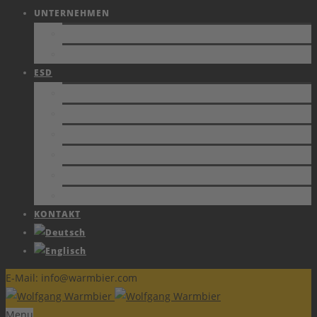
UNTERNEHMEN
FIRMENPROFIL
JOBS
ESD
NORMEN
SCHUTZZONEN
ZERTIFIKATE
FACHBERICHTE
SCHULUNGEN
ESD FORUM e.V.
KONTAKT
E-Mail: info@warmbier.com
Menu