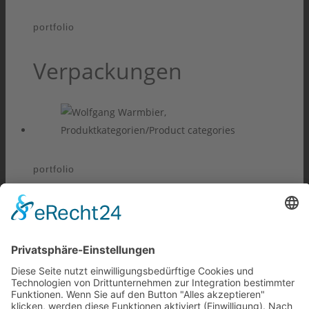
portfolio
Verpackungen
portfolio
Klebebänder/Warnschilde