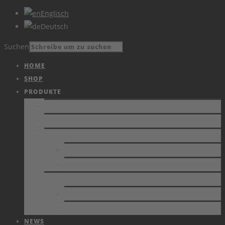
Englisch
Deutsch
Suchen
HOME
SHOP
PRODUKTE
PRODUKTE
KATALOG
VIDEOS
AKTUELLES
ARCHIV
DIENSTLEISTUNG
ESD-UNTERSTÜTZUNG
KALIBRIERUNG VON MESSGERÄTEN
NEWS