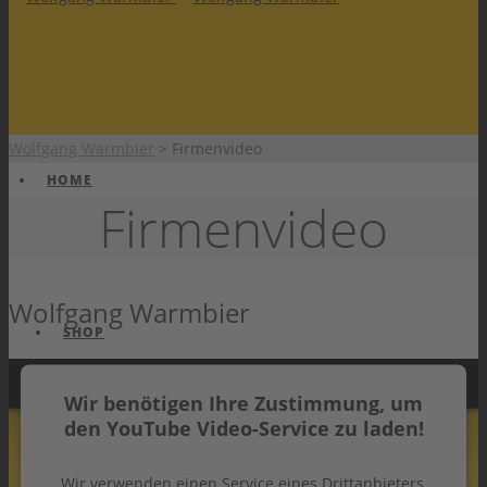
Wolfgang Warmbier
>
Firmenvideo
HOME
Firmenvideo
Wolfgang Warmbier
SHOP
Wir benötigen Ihre Zustimmung, um
den YouTube Video-Service zu laden!
Wir verwenden einen Service eines Drittanbieters,
PRODUKTE