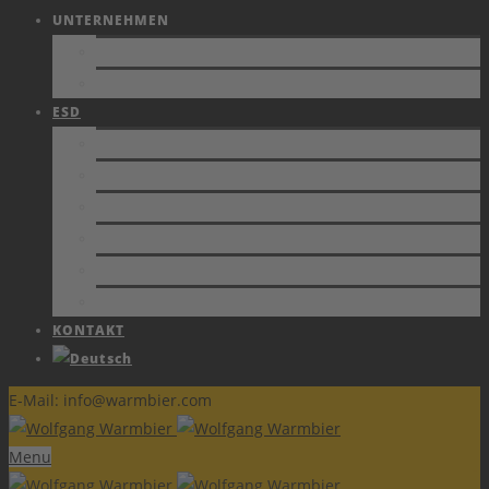
UNTERNEHMEN
FIRMENPROFIL
JOBS
ESD
NORMEN
SCHUTZZONEN
ZERTIFIKATE
FACHBERICHTE
SCHULUNGEN
ESD FORUM e.V.
KONTAKT
E-Mail: info@warmbier.com
Menu