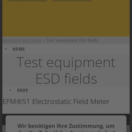
Wolfgang Warmbier
>
Test equipment ESD fields
HOME
Test equipment
ESD fields
SHOP
EFM®51 Electrostatic Field Meter
Wir benötigen Ihre Zustimmung, um
PRODUKTE