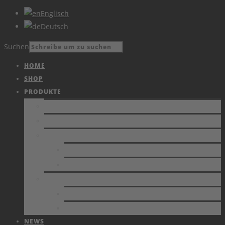
Englisch
Deutsch
Suchen
HOME
SHOP
PRODUKTE
PRODUKTE
KATALOG
VIDEOS
AKTUELLES
ARCHIV
DIENSTLEISTUNG
ESD-UNTERSTÜTZUNG
KALIBRIERUNG VON MESSGERÄTEN
NEWS