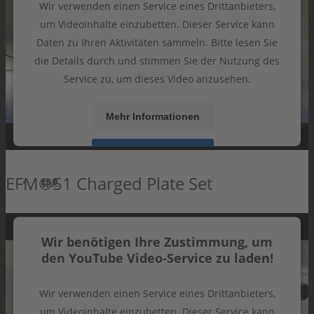
Wir verwenden einen Service eines Drittanbieters,
um Videoinhalte einzubetten. Dieser Service kann
Daten zu Ihren Aktivitäten sammeln. Bitte lesen Sie
UNTERNEHMEN
die Details durch und stimmen Sie der Nutzung des
Service zu, um dieses Video anzusehen.
FIRMENPROFIL
Mehr Informationen
JOBS
Akzeptieren
EFM®51 Charged Plate Set
powered by
Usercentrics Consent Management
ESD
Platform
&
eRecht24
Wir benötigen Ihre Zustimmung, um
NORMEN
den YouTube Video-Service zu laden!
SCHUTZZONEN
ZERTIFIKATE
Wir verwenden einen Service eines Drittanbieters,
FACHBERICHTE
um Videoinhalte einzubetten. Dieser Service kann