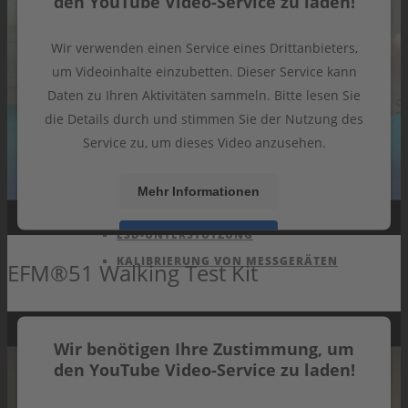
den YouTube Video-Service zu laden!
Wir verwenden einen Service eines Drittanbieters,
um Videoinhalte einzubetten. Dieser Service kann
PRODUKTE
Daten zu Ihren Aktivitäten sammeln. Bitte lesen Sie
KATALOG
die Details durch und stimmen Sie der Nutzung des
VIDEOS
Service zu, um dieses Video anzusehen.
AKTUELLES
ARCHIV
Mehr Informationen
DIENSTLEISTUNG
ESD-UNTERSTÜTZUNG
Akzeptieren
KALIBRIERUNG VON MESSGERÄTEN
EFM®51 Walking Test Kit
powered by
Usercentrics Consent Management
Platform
&
eRecht24
NEWS
Wir benötigen Ihre Zustimmung, um
den YouTube Video-Service zu laden!