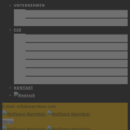
UNTERNEHMEN
FIRMENPROFIL
JOBS
ESD
NORMEN
SCHUTZZONEN
ZERTIFIKATE
FACHBERICHTE
SCHULUNGEN
ESD FORUM e.V.
KONTAKT
E-Mail: info@warmbier.com
Menu