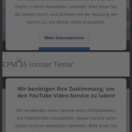
SCHULUNGEN
Daten zu Ihren Aktivitäten sammeln. Bitte lesen Sie
ESD FORUM e.V.
die Details durch und stimmen Sie der Nutzung des
Service zu, um dieses Video anzusehen.
KONTAKT
Mehr Informationen
Akzeptieren
CPM 35 Ionizer Tester
powered by
Usercentrics Consent Management
Platform
&
eRecht24
Wir benötigen Ihre Zustimmung, um
den YouTube Video-Service zu laden!
Wir verwenden einen Service eines Drittanbieters,
um Videoinhalte einzubetten. Dieser Service kann
Daten zu Ihren Aktivitäten sammeln. Bitte lesen Sie