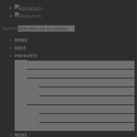
Englisch
Deutsch
Suchen
HOME
SHOP
PRODUKTE
PRODUKTE
KATALOG
VIDEOS
AKTUELLES
ARCHIV
DIENSTLEISTUNG
ESD-UNTERSTÜTZUNG
KALIBRIERUNG VON MESSGERÄTEN
NEWS