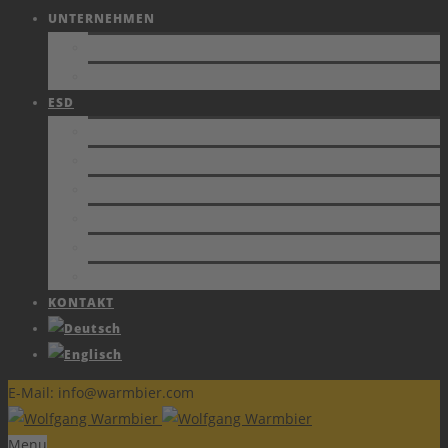
UNTERNEHMEN
FIRMENPROFIL
JOBS
ESD
NORMEN
SCHUTZZONEN
ZERTIFIKATE
FACHBERICHTE
SCHULUNGEN
ESD FORUM e.V.
KONTAKT
E-Mail: info@warmbier.com
Menu