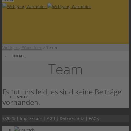
Wolfgang Warmbier
>
Team
HOME
Team
Es tut uns leid, es sind keine Beiträge
SHOP
vorhanden.
©2026 |
Impressum
|
AGB
|
Datenschutz
|
FAQs