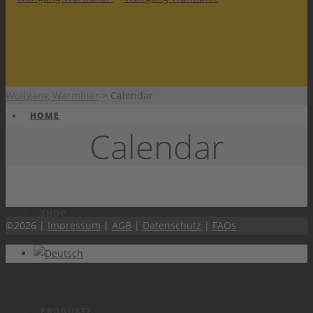
Wolfgang Warmbier
>
Calendar
HOME
Calendar
SHOP
©2026 |
Impressum
|
AGB
|
Datenschutz
|
FAQs
PRODUKTE