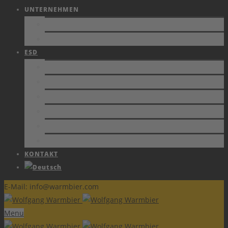
UNTERNEHMEN
FIRMENPROFIL
JOBS
ESD
NORMEN
SCHUTZZONEN
ZERTIFIKATE
FACHBERICHTE
SCHULUNGEN
ESD FORUM e.V.
KONTAKT
E-Mail: info@warmbier.com
Menu