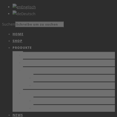
Englisch
Deutsch
Suchen
HOME
SHOP
PRODUKTE
PRODUKTE
KATALOG
VIDEOS
AKTUELLES
ARCHIV
DIENSTLEISTUNG
ESD-UNTERSTÜTZUNG
KALIBRIERUNG VON MESSGERÄTEN
NEWS